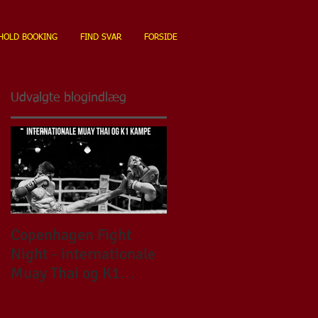
HOLD BOOKING
FIND SVAR
FORSIDE
Udvalgte blogindlæg
Copenhagen Fight
CHRISTMAS BLOOD
Night - internationale
FIGHT RACISM No 10
Muay Thai og K1
kampe