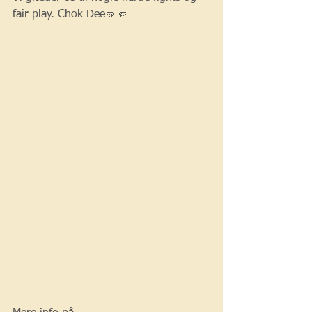
fair play. Chok Dee🤜🤛